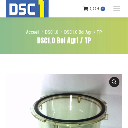
0,00
€
0
Vous êtes ici :
Accueil
DSC1.0
DSC1.0 Bol Agri / TP
DSC1.0 Bol Agri / TP