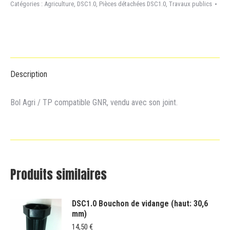
Bol
Catégories :
Agriculture
,
DSC1.0
,
Pièces détachées DSC1.0
,
Travaux publics
Agri
/
TP
Description
Bol Agri / TP compatible GNR, vendu avec son joint.
Produits similaires
DSC1.0 Bouchon de vidange (haut: 30,6
mm)
14,50
€